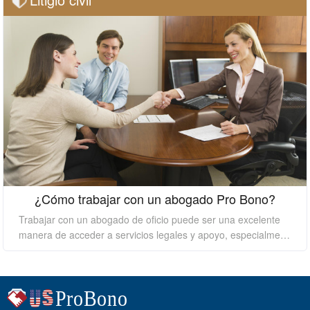
ia para aquellos que de otro modo no podrían costear servici
os legales. En este ensayo, argumentaré que los abogados p
ro bono no solo son buenos, sino también necesarios.
¿Cómo trabajar con un abogado Pro Bono?
Trabajar con un abogado de oficio puede ser una excelente
manera de acceder a servicios legales y apoyo, especialment
e si no puedes costear los altos costos de contratar un aboga
do privado. Sin embargo, es esencial entender cómo trabajar
con un abogado de oficio para asegurar que obtengas el mej
or resultado posible. En este ensayo, hablaré sobre algunos c