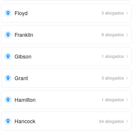
Floyd
3 abogados
Franklin
8 abogados
Gibson
1 abogados
Grant
3 abogados
Hamilton
1 abogados
Hancock
64 abogados