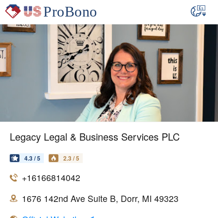
Legacy Legal & Business Services PLC
4.3 / 5
2.3 / 5
+16166814042
1676 142nd Ave Suite B, Dorr, MI 49323